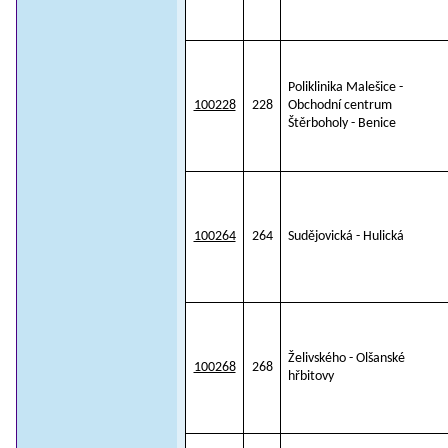
Poliklinika Malešice -
100228
228
Obchodní centrum
Štěrboholy - Benice
100264
264
Sudějovická - Hulická
Želivského - Olšanské
100268
268
hřbitovy