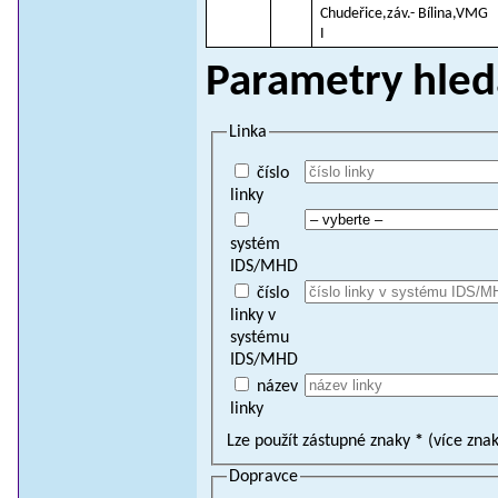
Chudeřice,záv.- Bílina,VMG
I
Parametry hled
Linka
číslo
linky
systém
IDS/MHD
číslo
linky v
systému
IDS/MHD
název
linky
Lze použít zástupné znaky
*
(více zna
Dopravce