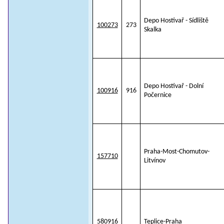
Depo Hostivař - Sídliště
100273
273
Skalka
Depo Hostivař - Dolní
100916
916
Počernice
Praha-Most-Chomutov-
157710
Litvínov
580916
Teplice-Praha