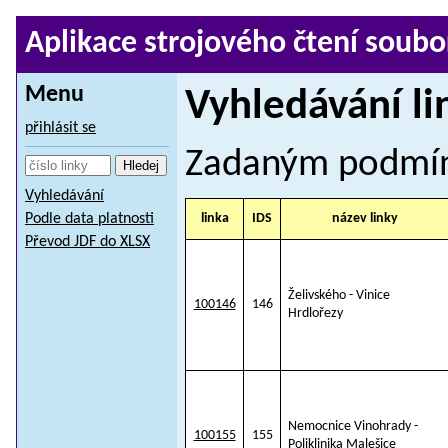
Aplikace strojového čtení soubo
Menu
Vyhledávání li
přihlásit se
Zadaným podmí
Vyhledávání
Podle data platnosti
linka
IDS
název linky
Převod JDF do XLSX
Želivského - Vinice
100146
146
Hrdlořezy
Nemocnice Vinohrady -
100155
155
Poliklinika Malešice