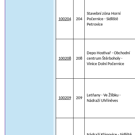
Stavební zóna Horní
100204
204
Počernice - Sídliště
Petrovice
Depo Hostivař - Obchodní
100208
208
centrum Štěrboholy -
Vinice Dolní Počernice
Letňany - Ve Žlíbku -
100209
209
Nádraží Uhříněves
Nádraží Klánovice - Sídliště