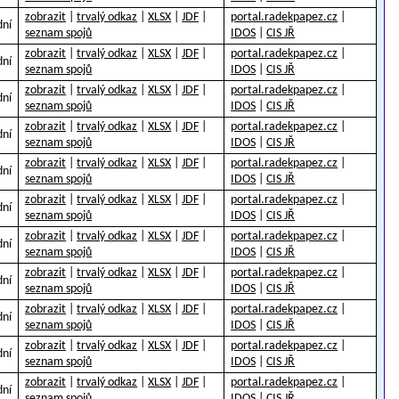
zobrazit
|
trvalý odkaz
|
XLSX
|
JDF
|
portal.radekpapez.cz
|
dní
seznam spojů
IDOS
|
CIS JŘ
zobrazit
|
trvalý odkaz
|
XLSX
|
JDF
|
portal.radekpapez.cz
|
dní
seznam spojů
IDOS
|
CIS JŘ
zobrazit
|
trvalý odkaz
|
XLSX
|
JDF
|
portal.radekpapez.cz
|
dní
seznam spojů
IDOS
|
CIS JŘ
zobrazit
|
trvalý odkaz
|
XLSX
|
JDF
|
portal.radekpapez.cz
|
dní
seznam spojů
IDOS
|
CIS JŘ
zobrazit
|
trvalý odkaz
|
XLSX
|
JDF
|
portal.radekpapez.cz
|
dní
seznam spojů
IDOS
|
CIS JŘ
zobrazit
|
trvalý odkaz
|
XLSX
|
JDF
|
portal.radekpapez.cz
|
dní
seznam spojů
IDOS
|
CIS JŘ
zobrazit
|
trvalý odkaz
|
XLSX
|
JDF
|
portal.radekpapez.cz
|
dní
seznam spojů
IDOS
|
CIS JŘ
zobrazit
|
trvalý odkaz
|
XLSX
|
JDF
|
portal.radekpapez.cz
|
dní
seznam spojů
IDOS
|
CIS JŘ
zobrazit
|
trvalý odkaz
|
XLSX
|
JDF
|
portal.radekpapez.cz
|
dní
seznam spojů
IDOS
|
CIS JŘ
zobrazit
|
trvalý odkaz
|
XLSX
|
JDF
|
portal.radekpapez.cz
|
dní
seznam spojů
IDOS
|
CIS JŘ
zobrazit
|
trvalý odkaz
|
XLSX
|
JDF
|
portal.radekpapez.cz
|
dní
seznam spojů
IDOS
|
CIS JŘ