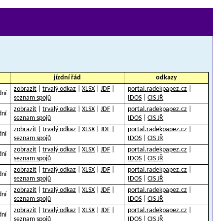
jízdní řád
odkazy
zobrazit
|
trvalý odkaz
|
XLSX
|
JDF
|
portal.radekpapez.cz
|
dní
seznam spojů
IDOS
|
CIS JŘ
zobrazit
|
trvalý odkaz
|
XLSX
|
JDF
|
portal.radekpapez.cz
|
dní
seznam spojů
IDOS
|
CIS JŘ
zobrazit
|
trvalý odkaz
|
XLSX
|
JDF
|
portal.radekpapez.cz
|
dní
seznam spojů
IDOS
|
CIS JŘ
zobrazit
|
trvalý odkaz
|
XLSX
|
JDF
|
portal.radekpapez.cz
|
dní
seznam spojů
IDOS
|
CIS JŘ
zobrazit
|
trvalý odkaz
|
XLSX
|
JDF
|
portal.radekpapez.cz
|
dní
seznam spojů
IDOS
|
CIS JŘ
zobrazit
|
trvalý odkaz
|
XLSX
|
JDF
|
portal.radekpapez.cz
|
dní
seznam spojů
IDOS
|
CIS JŘ
zobrazit
|
trvalý odkaz
|
XLSX
|
JDF
|
portal.radekpapez.cz
|
dní
seznam spojů
IDOS
|
CIS JŘ