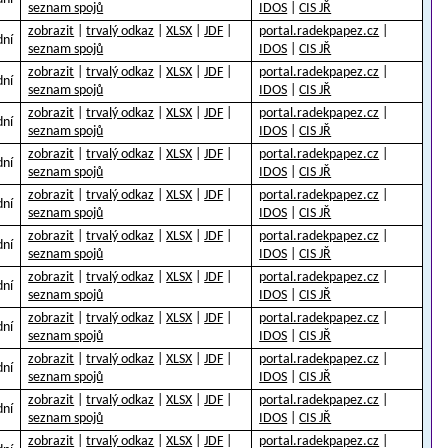
seznam spojů
IDOS
|
CIS JŘ
zobrazit
|
trvalý odkaz
|
XLSX
|
JDF
|
portal.radekpapez.cz
|
dní
seznam spojů
IDOS
|
CIS JŘ
zobrazit
|
trvalý odkaz
|
XLSX
|
JDF
|
portal.radekpapez.cz
|
dní
seznam spojů
IDOS
|
CIS JŘ
zobrazit
|
trvalý odkaz
|
XLSX
|
JDF
|
portal.radekpapez.cz
|
dní
seznam spojů
IDOS
|
CIS JŘ
zobrazit
|
trvalý odkaz
|
XLSX
|
JDF
|
portal.radekpapez.cz
|
dní
seznam spojů
IDOS
|
CIS JŘ
zobrazit
|
trvalý odkaz
|
XLSX
|
JDF
|
portal.radekpapez.cz
|
dní
seznam spojů
IDOS
|
CIS JŘ
zobrazit
|
trvalý odkaz
|
XLSX
|
JDF
|
portal.radekpapez.cz
|
dní
seznam spojů
IDOS
|
CIS JŘ
zobrazit
|
trvalý odkaz
|
XLSX
|
JDF
|
portal.radekpapez.cz
|
dní
seznam spojů
IDOS
|
CIS JŘ
zobrazit
|
trvalý odkaz
|
XLSX
|
JDF
|
portal.radekpapez.cz
|
dní
seznam spojů
IDOS
|
CIS JŘ
zobrazit
|
trvalý odkaz
|
XLSX
|
JDF
|
portal.radekpapez.cz
|
dní
seznam spojů
IDOS
|
CIS JŘ
zobrazit
|
trvalý odkaz
|
XLSX
|
JDF
|
portal.radekpapez.cz
|
dní
seznam spojů
IDOS
|
CIS JŘ
zobrazit
|
trvalý odkaz
|
XLSX
|
JDF
|
portal.radekpapez.cz
|