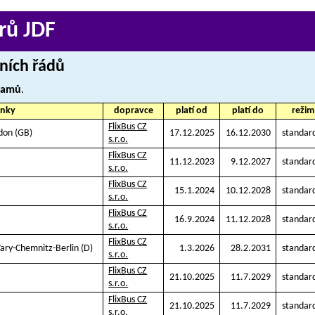
rů JDF
dních řádů
namů
.
inky
dopravce
platí od
platí do
režim
FlixBus CZ
ndon (GB)
17.12.2025
16.12.2030
standar
s.r.o.
FlixBus CZ
11.12.2023
9.12.2027
standar
s.r.o.
FlixBus CZ
15.1.2024
10.12.2028
standar
s.r.o.
FlixBus CZ
16.9.2024
11.12.2028
standar
s.r.o.
FlixBus CZ
Vary-Chemnitz-Berlin (D)
1.3.2026
28.2.2031
standar
s.r.o.
FlixBus CZ
21.10.2025
11.7.2029
standar
s.r.o.
FlixBus CZ
21.10.2025
11.7.2029
standar
s.r.o.