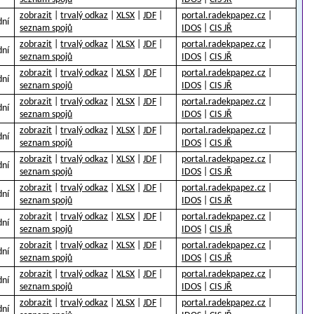
zobrazit
|
trvalý odkaz
|
XLSX
|
JDF
|
portal.radekpapez.cz
|
dní
seznam spojů
IDOS
|
CIS JŘ
zobrazit
|
trvalý odkaz
|
XLSX
|
JDF
|
portal.radekpapez.cz
|
dní
seznam spojů
IDOS
|
CIS JŘ
zobrazit
|
trvalý odkaz
|
XLSX
|
JDF
|
portal.radekpapez.cz
|
dní
seznam spojů
IDOS
|
CIS JŘ
zobrazit
|
trvalý odkaz
|
XLSX
|
JDF
|
portal.radekpapez.cz
|
dní
seznam spojů
IDOS
|
CIS JŘ
zobrazit
|
trvalý odkaz
|
XLSX
|
JDF
|
portal.radekpapez.cz
|
dní
seznam spojů
IDOS
|
CIS JŘ
zobrazit
|
trvalý odkaz
|
XLSX
|
JDF
|
portal.radekpapez.cz
|
dní
seznam spojů
IDOS
|
CIS JŘ
zobrazit
|
trvalý odkaz
|
XLSX
|
JDF
|
portal.radekpapez.cz
|
dní
seznam spojů
IDOS
|
CIS JŘ
zobrazit
|
trvalý odkaz
|
XLSX
|
JDF
|
portal.radekpapez.cz
|
dní
seznam spojů
IDOS
|
CIS JŘ
zobrazit
|
trvalý odkaz
|
XLSX
|
JDF
|
portal.radekpapez.cz
|
dní
seznam spojů
IDOS
|
CIS JŘ
zobrazit
|
trvalý odkaz
|
XLSX
|
JDF
|
portal.radekpapez.cz
|
dní
seznam spojů
IDOS
|
CIS JŘ
zobrazit
|
trvalý odkaz
|
XLSX
|
JDF
|
portal.radekpapez.cz
|
dní