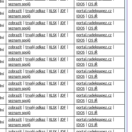
dní
seznam spojů
IDOS
|
CIS JŘ
zobrazit
|
trvalý odkaz
|
XLSX
|
JDF
|
portal.radekpapez.cz
|
dní
seznam spojů
IDOS
|
CIS JŘ
zobrazit
|
trvalý odkaz
|
XLSX
|
JDF
|
portal.radekpapez.cz
|
dní
seznam spojů
IDOS
|
CIS JŘ
zobrazit
|
trvalý odkaz
|
XLSX
|
JDF
|
portal.radekpapez.cz
|
dní
seznam spojů
IDOS
|
CIS JŘ
zobrazit
|
trvalý odkaz
|
XLSX
|
JDF
|
portal.radekpapez.cz
|
dní
seznam spojů
IDOS
|
CIS JŘ
zobrazit
|
trvalý odkaz
|
XLSX
|
JDF
|
portal.radekpapez.cz
|
dní
seznam spojů
IDOS
|
CIS JŘ
zobrazit
|
trvalý odkaz
|
XLSX
|
JDF
|
portal.radekpapez.cz
|
dní
seznam spojů
IDOS
|
CIS JŘ
zobrazit
|
trvalý odkaz
|
XLSX
|
JDF
|
portal.radekpapez.cz
|
dní
seznam spojů
IDOS
|
CIS JŘ
zobrazit
|
trvalý odkaz
|
XLSX
|
JDF
|
portal.radekpapez.cz
|
dní
seznam spojů
IDOS
|
CIS JŘ
zobrazit
|
trvalý odkaz
|
XLSX
|
JDF
|
portal.radekpapez.cz
|
dní
seznam spojů
IDOS
|
CIS JŘ
zobrazit
|
trvalý odkaz
|
XLSX
|
JDF
|
portal.radekpapez.cz
|
dní
seznam spojů
IDOS
|
CIS JŘ
zobrazit
|
trvalý odkaz
|
XLSX
|
JDF
|
portal.radekpapez.cz
|