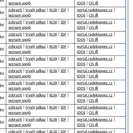
dní
seznam spojů
IDOS
|
CIS JŘ
zobrazit
|
trvalý odkaz
|
XLSX
|
JDF
|
portal.radekpapez.cz
|
dní
seznam spojů
IDOS
|
CIS JŘ
zobrazit
|
trvalý odkaz
|
XLSX
|
JDF
|
portal.radekpapez.cz
|
dní
seznam spojů
IDOS
|
CIS JŘ
zobrazit
|
trvalý odkaz
|
XLSX
|
JDF
|
portal.radekpapez.cz
|
dní
seznam spojů
IDOS
|
CIS JŘ
zobrazit
|
trvalý odkaz
|
XLSX
|
JDF
|
portal.radekpapez.cz
|
dní
seznam spojů
IDOS
|
CIS JŘ
zobrazit
|
trvalý odkaz
|
XLSX
|
JDF
|
portal.radekpapez.cz
|
dní
seznam spojů
IDOS
|
CIS JŘ
zobrazit
|
trvalý odkaz
|
XLSX
|
JDF
|
portal.radekpapez.cz
|
dní
seznam spojů
IDOS
|
CIS JŘ
zobrazit
|
trvalý odkaz
|
XLSX
|
JDF
|
portal.radekpapez.cz
|
dní
seznam spojů
IDOS
|
CIS JŘ
zobrazit
|
trvalý odkaz
|
XLSX
|
JDF
|
portal.radekpapez.cz
|
dní
seznam spojů
IDOS
|
CIS JŘ
zobrazit
|
trvalý odkaz
|
XLSX
|
JDF
|
portal.radekpapez.cz
|
dní
seznam spojů
IDOS
|
CIS JŘ
zobrazit
|
trvalý odkaz
|
XLSX
|
JDF
|
portal.radekpapez.cz
|
dní
seznam spojů
IDOS
|
CIS JŘ
zobrazit
|
trvalý odkaz
|
XLSX
|
JDF
|
portal.radekpapez.cz
|