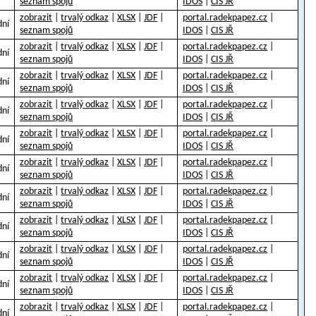
seznam spojů
IDOS
|
CIS JŘ
zobrazit
|
trvalý odkaz
|
XLSX
|
JDF
|
portal.radekpapez.cz
|
dní
seznam spojů
IDOS
|
CIS JŘ
zobrazit
|
trvalý odkaz
|
XLSX
|
JDF
|
portal.radekpapez.cz
|
dní
seznam spojů
IDOS
|
CIS JŘ
zobrazit
|
trvalý odkaz
|
XLSX
|
JDF
|
portal.radekpapez.cz
|
dní
seznam spojů
IDOS
|
CIS JŘ
zobrazit
|
trvalý odkaz
|
XLSX
|
JDF
|
portal.radekpapez.cz
|
dní
seznam spojů
IDOS
|
CIS JŘ
zobrazit
|
trvalý odkaz
|
XLSX
|
JDF
|
portal.radekpapez.cz
|
dní
seznam spojů
IDOS
|
CIS JŘ
zobrazit
|
trvalý odkaz
|
XLSX
|
JDF
|
portal.radekpapez.cz
|
dní
seznam spojů
IDOS
|
CIS JŘ
zobrazit
|
trvalý odkaz
|
XLSX
|
JDF
|
portal.radekpapez.cz
|
dní
seznam spojů
IDOS
|
CIS JŘ
zobrazit
|
trvalý odkaz
|
XLSX
|
JDF
|
portal.radekpapez.cz
|
dní
seznam spojů
IDOS
|
CIS JŘ
zobrazit
|
trvalý odkaz
|
XLSX
|
JDF
|
portal.radekpapez.cz
|
dní
seznam spojů
IDOS
|
CIS JŘ
zobrazit
|
trvalý odkaz
|
XLSX
|
JDF
|
portal.radekpapez.cz
|
dní
seznam spojů
IDOS
|
CIS JŘ
zobrazit
|
trvalý odkaz
|
XLSX
|
JDF
|
portal.radekpapez.cz
|
dní