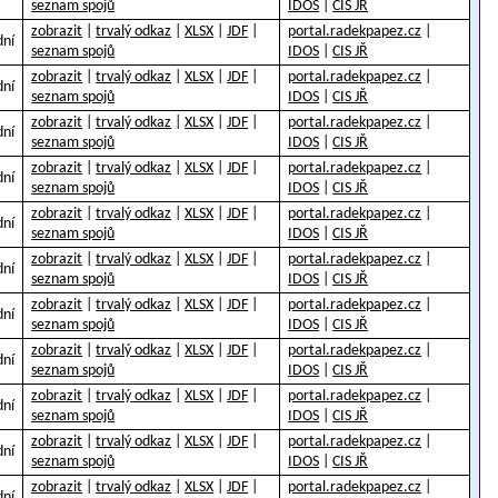
seznam spojů
IDOS
|
CIS JŘ
zobrazit
|
trvalý odkaz
|
XLSX
|
JDF
|
portal.radekpapez.cz
|
dní
seznam spojů
IDOS
|
CIS JŘ
zobrazit
|
trvalý odkaz
|
XLSX
|
JDF
|
portal.radekpapez.cz
|
dní
seznam spojů
IDOS
|
CIS JŘ
zobrazit
|
trvalý odkaz
|
XLSX
|
JDF
|
portal.radekpapez.cz
|
dní
seznam spojů
IDOS
|
CIS JŘ
zobrazit
|
trvalý odkaz
|
XLSX
|
JDF
|
portal.radekpapez.cz
|
dní
seznam spojů
IDOS
|
CIS JŘ
zobrazit
|
trvalý odkaz
|
XLSX
|
JDF
|
portal.radekpapez.cz
|
dní
seznam spojů
IDOS
|
CIS JŘ
zobrazit
|
trvalý odkaz
|
XLSX
|
JDF
|
portal.radekpapez.cz
|
dní
seznam spojů
IDOS
|
CIS JŘ
zobrazit
|
trvalý odkaz
|
XLSX
|
JDF
|
portal.radekpapez.cz
|
dní
seznam spojů
IDOS
|
CIS JŘ
zobrazit
|
trvalý odkaz
|
XLSX
|
JDF
|
portal.radekpapez.cz
|
dní
seznam spojů
IDOS
|
CIS JŘ
zobrazit
|
trvalý odkaz
|
XLSX
|
JDF
|
portal.radekpapez.cz
|
dní
seznam spojů
IDOS
|
CIS JŘ
zobrazit
|
trvalý odkaz
|
XLSX
|
JDF
|
portal.radekpapez.cz
|
dní
seznam spojů
IDOS
|
CIS JŘ
zobrazit
|
trvalý odkaz
|
XLSX
|
JDF
|
portal.radekpapez.cz
|
dní