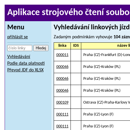
Aplikace strojového čtení soubo
Menu
Vyhledávání linkových jíz
přihlásit se
Zadaným podmínkám vyhovuje
104 záz
linka
IDS
název l
000011
Praha (CZ)-Frankfurt (D)-Lo
Vyhledávání
Podle data platnosti
000046
Praha (CZ)-Kraków (PL)
Převod JDF do XLSX
000046
Praha (CZ)-Kraków (PL)
000046
Praha (CZ)-Kraków (PL)
000109
Ostrava (CZ)-Praha-Karlovy 
000111
Praha (CZ)-Lyon (F)
000111
Praha (CZ)-Lyon (F)