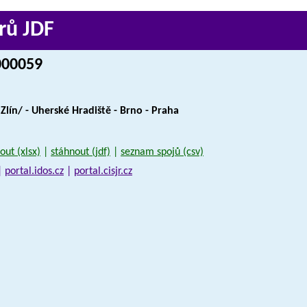
rů JDF
 000059
Zlín/ - Uherské Hradiště - Brno - Praha
out (xlsx)
|
stáhnout (jdf)
|
seznam spojů (csv)
|
portal.idos.cz
|
portal.cisjr.cz