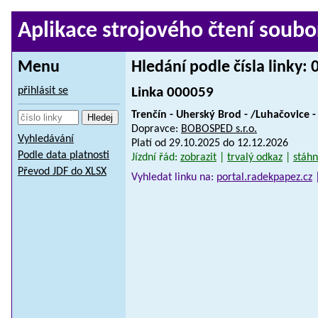
Aplikace strojového čtení soubo
Menu
Hledání podle čísla linky:
přihlásit se
Linka 000059
Trenčín - Uherský Brod - /Luhačovice - 
Dopravce:
BOBOSPED s.r.o.
Vyhledávání
Platí od 29.10.2025 do 12.12.2026
Podle data platnosti
Jízdní řád:
zobrazit
|
trvalý odkaz
|
stáhn
Převod JDF do XLSX
Vyhledat linku na:
portal.radekpapez.cz