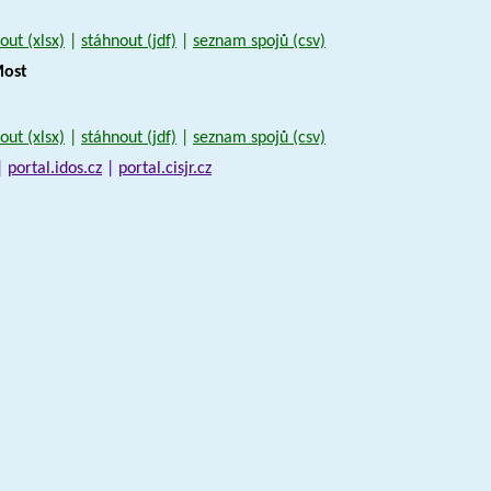
out (xlsx)
|
stáhnout (jdf)
|
seznam spojů (csv)
Most
out (xlsx)
|
stáhnout (jdf)
|
seznam spojů (csv)
|
portal.idos.cz
|
portal.cisjr.cz