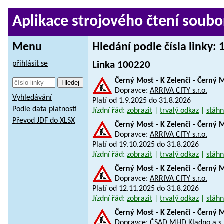
Aplikace strojového čtení soubo
Menu
Hledání podle čísla linky:
přihlásit se
Linka 100220
Černý Most - K Zelenči - Černý 
Dopravce:
ARRIVA CITY s.r.o.
Vyhledávání
Platí od 1.9.2025 do 31.8.2026
Podle data platnosti
Jízdní řád:
zobrazit
|
trvalý odkaz
|
stáhn
Převod JDF do XLSX
Černý Most - K Zelenči - Černý 
Dopravce:
ARRIVA CITY s.r.o.
Platí od 19.10.2025 do 31.8.2026
Jízdní řád:
zobrazit
|
trvalý odkaz
|
stáhn
Černý Most - K Zelenči - Černý 
Dopravce:
ARRIVA CITY s.r.o.
Platí od 12.11.2025 do 31.8.2026
Jízdní řád:
zobrazit
|
trvalý odkaz
|
stáhn
Černý Most - K Zelenči - Černý 
Dopravce:
ČSAD MHD Kladno a.s.