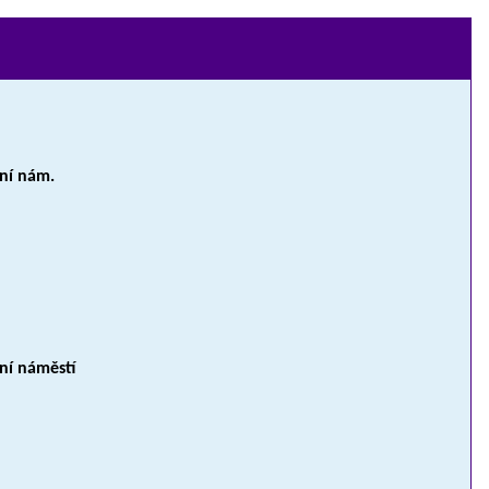
lní nám.
lní náměstí