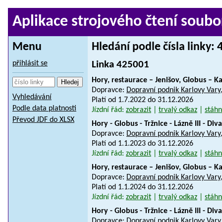
Aplikace strojového čtení soubo
Menu
Hledání podle čísla linky:
přihlásit se
Linka 425001
Hory, restaurace – Jenišov, Globus – Ka
Dopravce:
Dopravní podnik Karlovy Vary,
Vyhledávání
Platí od 1.7.2022 do 31.12.2026
Podle data platnosti
Jízdní řád:
zobrazit
|
trvalý odkaz
|
stáhn
Převod JDF do XLSX
Hory - Globus - Tržnice - Lázně III - Di
Dopravce:
Dopravní podnik Karlovy Vary,
Platí od 1.1.2023 do 31.12.2026
Jízdní řád:
zobrazit
|
trvalý odkaz
|
stáhn
Hory, restaurace – Jenišov, Globus – Ka
Dopravce:
Dopravní podnik Karlovy Vary,
Platí od 1.1.2024 do 31.12.2026
Jízdní řád:
zobrazit
|
trvalý odkaz
|
stáhn
Hory - Globus - Tržnice - Lázně III - Di
Dopravce:
Dopravní podnik Karlovy Vary,