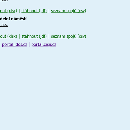
out (xlsx)
|
stáhnout (jdf)
|
seznam spojů (csv)
vadelní náměstí
 a.s.
out (xlsx)
|
stáhnout (jdf)
|
seznam spojů (csv)
|
portal.idos.cz
|
portal.cisjr.cz