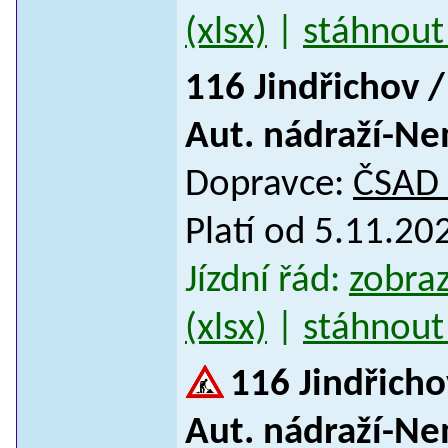
(xlsx)
|
stáhnout 
116 Jindřichov /
Aut. nádraží-Ne
Dopravce:
ČSAD S
Platí od 5.11.2
Jízdní řád:
zobraz
(xlsx)
|
stáhnout 
116 Jindřicho
Aut. nádraží-Ne