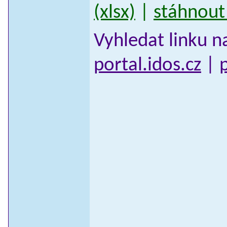
(xlsx)
|
stáhnout 
Vyhledat linku n
portal.idos.cz
|
p